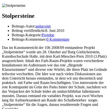
Stolpersteine
Beitrags-Autor:
anitavoigt
Beitrag veröffentlicht:
8. Juni 2010
Beitrags-Kategorie:
Projekte
Beitrags-Kommentare:
0 Kommentare
Das im Kunstunterricht der 10b 2008/09 entstandene Projekt
„Stolpersteine“ wurde am 28. Oktober auf Burg Giebichenstein,
Kunsthochschule Halle, mit dem Karl-Miescher-Preis 2010 (3.Platz)
ausgezeichnet. Inhalt des Farb-Raum-Projekts waren verschiedene
Installationen im Außenraum wie das rote „fliegende
Klassenzimmer“ und diverse rote Würfel, die ihren Platz im Gelände
teilweise wechselten. Die Idee war nach vielen Diskussionen aus
dem Unterricht heraus entstanden, in dem wir uns theoretisch und
praktisch mit Farbe und Raum beschäftigten. Uns interessierte der
rote Kontrapunkt im Grün des Parks hinter der Schule, nachdem wir
das Verpacken der Schule leider als undurchführbar fallenlassen
mussten. Daraus entstand ein variables Projekt, was zwei Wochen
lang für Aufmerksamkeit am Rande des Schulbetriebes sorgte.
„Stolpersteine“ für die Augen, daraus resultierende Fragen und
Gespräche…