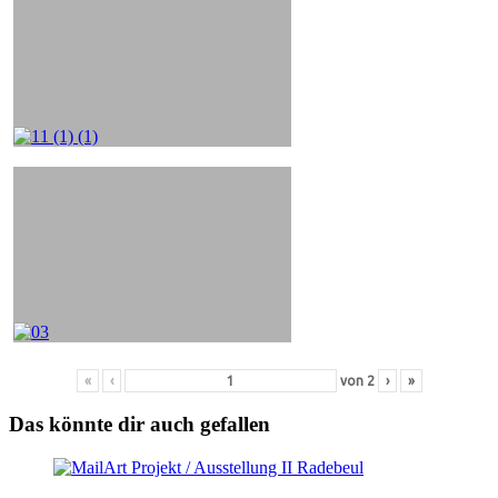
«
‹
von
2
›
»
Das könnte dir auch gefallen