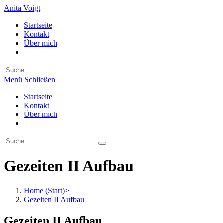
Zum
Anita Voigt
Inhalt
Startseite
springen
Kontakt
Über mich
Suche
nach:
Menü
Schließen
Startseite
Kontakt
Über mich
Gezeiten II Aufbau
Home (Start)
>
Gezeiten II Aufbau
Gezeiten II Aufbau