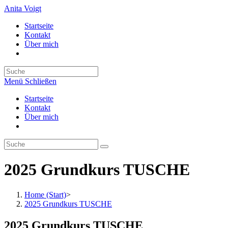
Zum
Anita Voigt
Inhalt
Startseite
springen
Kontakt
Über mich
Suche
nach:
Menü
Schließen
Startseite
Kontakt
Über mich
2025 Grundkurs TUSCHE
Home (Start)
>
2025 Grundkurs TUSCHE
2025 Grundkurs TUSCHE