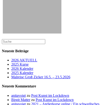
Suche
nach:
Neueste Beiträge
2026 AKTUELL
2025 Kurse
2026 Kalender
2025 Kalender
Malreise Groß Zicker 16.5. – 23.5.2026
Neueste Kommentare
anitavoigt
zu
Post Kunst im Lockdown
Birgit Matter
zu
Post Kunst im Lockdown
anitavoigt
zu
2021 – Atelierkurse online / Ein schwedisches