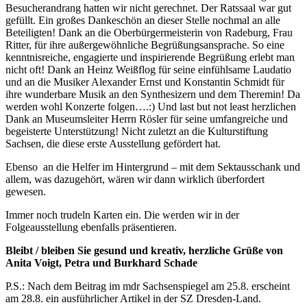
Besucherandrang hatten wir nicht gerechnet. Der Ratssaal war gut
gefüllt. Ein großes Dankeschön an dieser Stelle nochmal an alle
Beteiligten! Dank an die Oberbürgermeisterin von Radeburg, Frau
Ritter, für ihre außergewöhnliche Begrüßungsansprache. So eine
kenntnisreiche, engagierte und inspirierende Begrüßung erlebt man
nicht oft! Dank an Heinz Weißflog für seine einfühlsame Laudatio
und an die Musiker Alexander Ernst und Konstantin Schmidt für
ihre wunderbare Musik an den Synthesizern und dem Theremin! Da
werden wohl Konzerte folgen….:) Und last but not least herzlichen
Dank an Museumsleiter Herrn Rösler für seine umfangreiche und
begeisterte Unterstützung! Nicht zuletzt an die Kulturstiftung
Sachsen, die diese erste Ausstellung gefördert hat.
Ebenso an die Helfer im Hintergrund – mit dem Sektausschank und
allem, was dazugehört, wären wir dann wirklich überfordert
gewesen.
Immer noch trudeln Karten ein. Die werden wir in der
Folgeausstellung ebenfalls präsentieren.
Bleibt / bleiben Sie gesund und kreativ, herzliche Grüße von
Anita Voigt, Petra und Burkhard Schade
P.S.: Nach dem Beitrag im mdr Sachsenspiegel am 25.8. erscheint
am 28.8. ein ausführlicher Artikel in der SZ Dresden-Land.